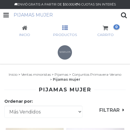
🚚ENVIÓ GRATIS A PARTIR DE $50.000/💳6 CUOTAS SIN INTERÉS
PIJAMAS MUJER
0
INICIO
PRODUCTOS
CARRITO
Inicio
>
Ventas minoristas
>
Pijamas
>
Conjuntos Primavera-Verano
>
Pijamas mujer
PIJAMAS MUJER
Ordenar por:
FILTRAR