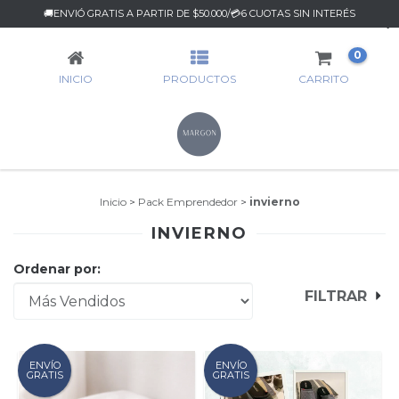
🚚ENVIÓ GRATIS A PARTIR DE $50.000/💳6 CUOTAS SIN INTERÉS
INVIERNO
0
INICIO
PRODUCTOS
CARRITO
Inicio
>
Pack Emprendedor
>
invierno
INVIERNO
Ordenar por:
FILTRAR
ENVÍO
ENVÍO
GRATIS
GRATIS