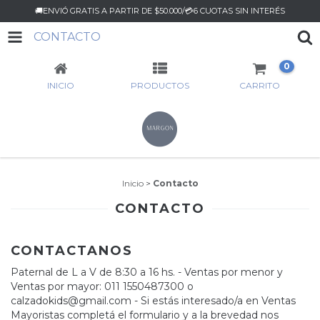
🚚ENVIÓ GRATIS A PARTIR DE $50.000/💳6 CUOTAS SIN INTERÉS
CONTACTO
0
INICIO
PRODUCTOS
CARRITO
Inicio
>
Contacto
CONTACTO
CONTACTANOS
Paternal de L a V de 8:30 a 16 hs. - Ventas por menor y
Ventas por mayor: 011 1550487300 o
calzadokids@gmail.com
- Si estás interesado/a en Ventas
Mayoristas completá el formulario y a la brevedad nos