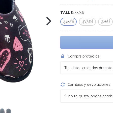
TALLE:
35/36
35/36
37/38
39/0
Compra protegida
Tus datos cuidados durante
Cambios y devoluciones
Si no te gusta, podés cambia