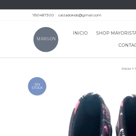
1150487300
calzadokids@gmail.com
INICIO
SHOP MAYORISTA
CONTAC
Inicio
>
SIN
STOCK