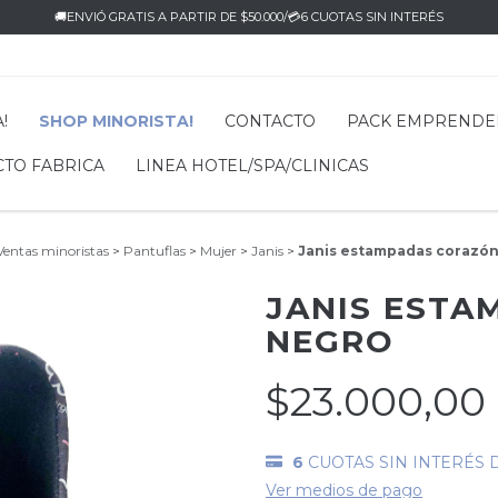
🚚ENVIÓ GRATIS A PARTIR DE $50.000/💳6 CUOTAS SIN INTERÉS
!
SHOP MINORISTA!
CONTACTO
PACK EMPREND
TO FABRICA
LINEA HOTEL/SPA/CLINICAS
Ventas minoristas
>
Pantuflas
>
Mujer
>
Janis
>
Janis estampadas corazó
JANIS EST
NEGRO
$23.000,00
6
CUOTAS SIN INTERÉS 
Ver medios de pago